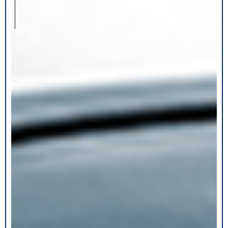
レ
ル
商
品
-
Apparel
-
求
人
情
報
会
社
概
要
お
知
ら
せ
お
問
い