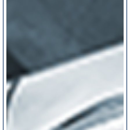
ン
公
式
シ
ョ
ッ
プ
-
Tire
chain
-
ア
パ
レ
ル
商
品
-
Apparel
-