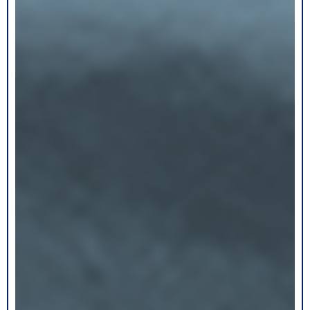
合
わ
せ
車
用
品
-
Car
supplies
-
タ
イ
ヤ
チ
ェ
ー