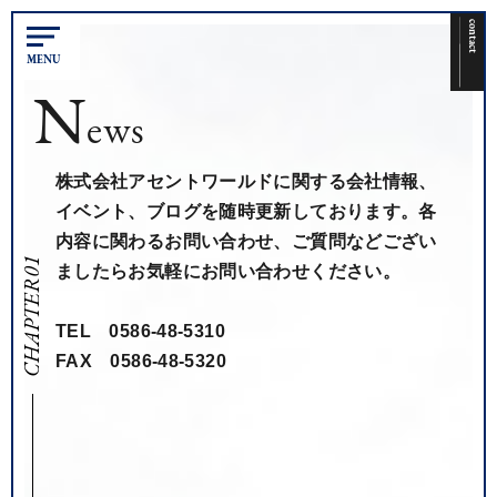
contact
MENU
N
ews
ト
ッ
株式会社アセントワールドに関する会社情報、
プ
イベント、ブログを随時更新しております。各
サ
内容に関わるお問い合わせ、ご質問などござい
ー
CHAPTER01
ましたらお気軽にお問い合わせください。
ビ
ス
TEL 0586-48-5310
車
用
FAX 0586-48-5320
品
-
Car
supplies
-
ア
パ